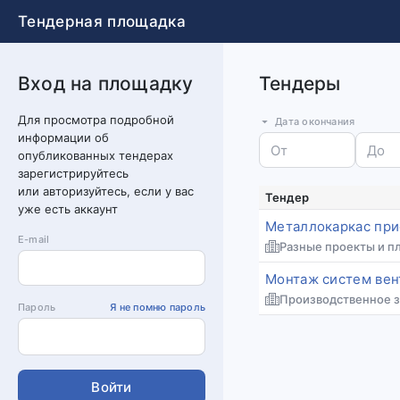
Тендерная площадка
Вход на площадку
Тендеры
Для просмотра подробной
Дата окончания
информации об
опубликованных тендерах
зарегистрируйтесь
или авторизуйтесь, если у вас
Тендер
уже есть аккаунт
Металлокаркас прис
E-mail
Разные проекты и п
Монтаж систем вен
Производственное зд
Пароль
Я не помню пароль
Войти