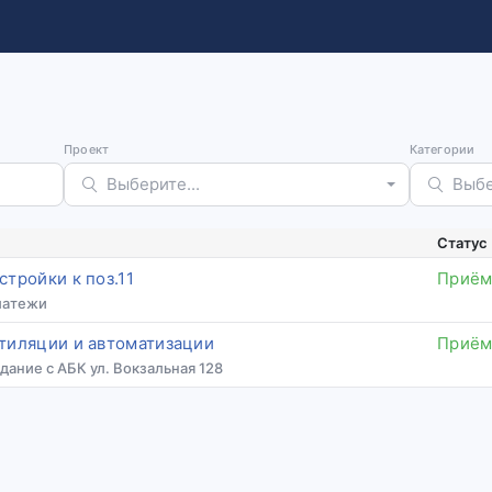
Проект
Категории
Выберите...
Выбе
Статус
тройки к поз.11
Приём
латежи
тиляции и автоматизации
Приём
ание с АБК ул. Вокзальная 128